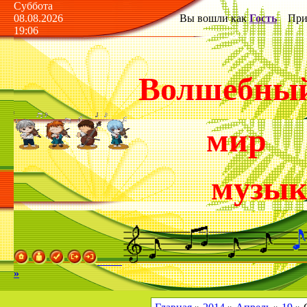
Суббота
08.08.2026
Вы вошли как
Гость
Прив
19:06
Волшебны
мир
музы
»