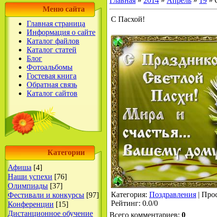
Главная
»
2014
»
Апрель
»
19
» 
Меню сайта
С Пасхой!
Главная страница
Информация о сайте
Каталог файлов
Каталог статей
Блог
Фотоальбомы
Гостевая книга
Обратная связь
Каталог сайтов
Категории
Афиша
[4]
Наши успехи
[76]
Олимпиады
[37]
Категория
:
Поздравления
|
Про
Фестивали и конкурсы
[97]
Рейтинг
:
0.0
/
0
Конференции
[15]
Дистанционное обучение
Всего комментариев
:
0