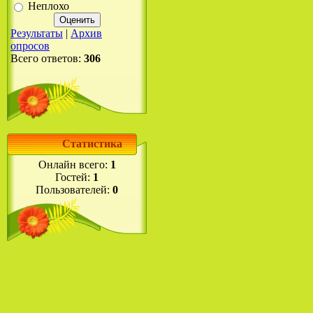
Неплохо
Результаты
|
Архив
опросов
Всего ответов:
306
Статистика
Онлайн всего:
1
Гостей:
1
Пользователей:
0