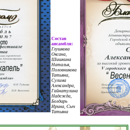
Состав
ансамбля
:
Глушкова
Оксана,
Шишкина
Наталья
,
Половникова
Татьяна,
Сулима
Александра,
Гайнатулина
Надежда
,
Болдарь
Ирина,
Сыч
Татьяна