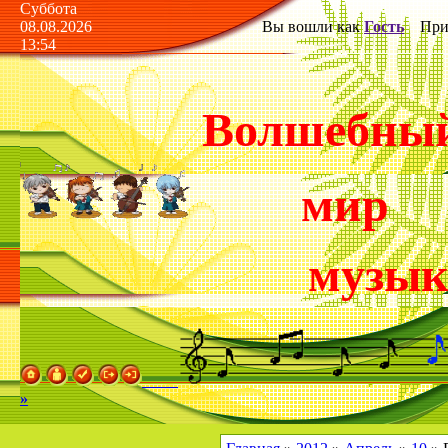
Суббота
08.08.2026
Вы вошли как
Гость
Прив
13:54
Волшебны
мир
музы
»