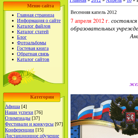
Главная
»
2012
»
Апрель
»
10
» 
Меню сайта
Весенняя капель 2012
Главная страница
7 апреля 2012 г.
с
остоялся
Информация о сайте
Каталог файлов
образовательных учрежд
Каталог статей
А
н
Блог
Фотоальбомы
Гостевая книга
Обратная связь
Каталог сайтов
жел
Категории
Афиша
[4]
Наши успехи
[76]
Олимпиады
[37]
Фестивали и конкурсы
[97]
Конференции
[15]
Дистанционное обучение