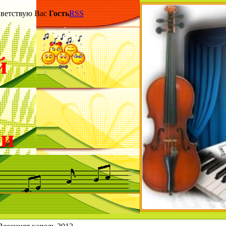
етствую Вас
Гость
RSS
й
ки