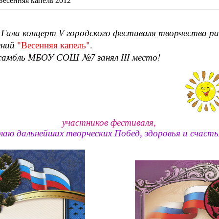
Весенняя капель 2012
Гала концерт V городского фестиваля творчества
ра
ений
"Весенняя капель"
.
самбль МБОУ СОШ №7 занял I
II место!
участников фестиваля,
аю дальнейших творческих Побед, здоровья и счастья