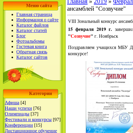
Главная
»
2019
»
Феврал
Меню сайта
ансамблей "Созвучие"
Главная страница
Информация о сайте
VIII Зональный конкурс ансамб
Каталог файлов
15 февраля 2019 г.
завершил
Каталог статей
"
Созвучие
"
г. Ноябрьск
Блог
Фотоальбомы
Гостевая книга
Поздравляем учащихся МБУ
Обратная связь
конкурсе!
Каталог сайтов
Категории
Афиша
[4]
Наши успехи
[76]
Олимпиады
[37]
Фестивали и конкурсы
[97]
Конференции
[15]
Дистанционное обучение