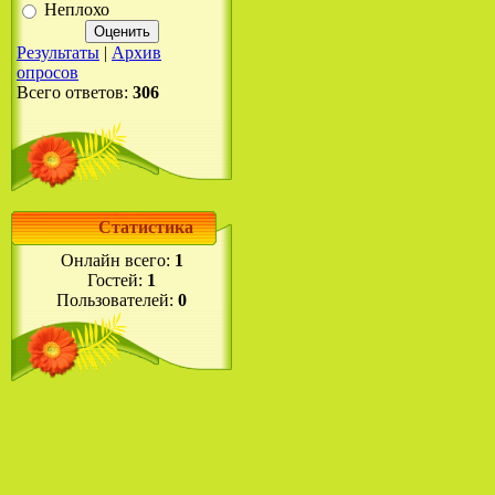
Неплохо
Результаты
|
Архив
опросов
Всего ответов:
306
Статистика
Онлайн всего:
1
Гостей:
1
Пользователей:
0