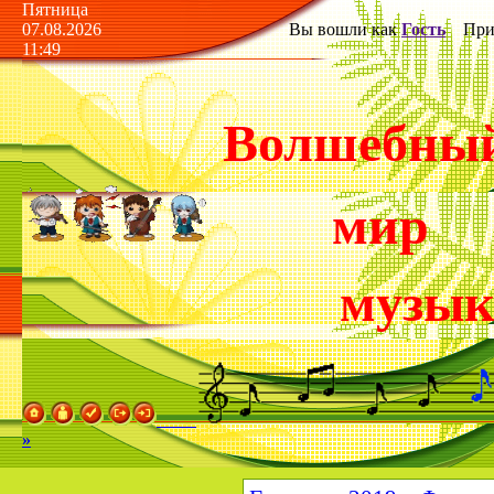
Пятница
07.08.2026
Вы вошли как
Гость
Прив
11:49
Волшебны
мир
музы
»