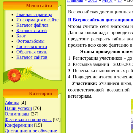
Главная
»
2013
»
Март
»
17
» Вс
Меню сайта
Всероссийская дистанционная
Главная страница
II Всероссийская дистанцион
Информация о сайте
Каталог файлов
Чтобы считать себя знатоком 
Каталог статей
Данная олимпиада проводится
Блог
предстоит раскрыть тайны жи
Фотоальбомы
проявить всю свою фантазию и
Гостевая книга
Этапы проведения олим
Обратная связь
Каталог сайтов
1. Регистрация участников – до
2. Рассылка заданий - 20.03.201
3. Пересылка выполненных рабо
4. Подведение итогов в течени
Участники:
Учащиеся школ, 
соответствующей возрастной
Категории
категориям.
Афиша
[4]
Наши успехи
[76]
Олимпиады
[37]
Фестивали и конкурсы
[97]
Конференции
[15]
Дистанционное обучение