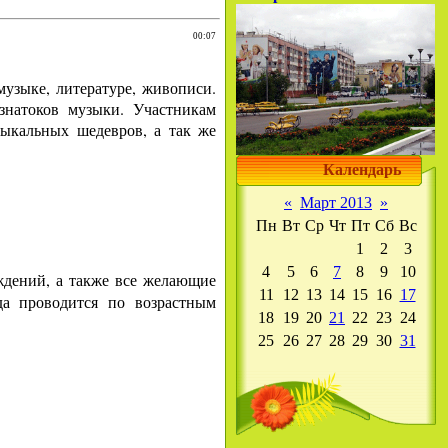
00:07
музыке, литературе, живописи.
знатоков музыки. Участникам
зыкальных шедевров, а так же
Календарь
«
Март 2013
»
Пн
Вт
Ср
Чт
Пт
Сб
Вс
1
2
3
4
5
6
7
8
9
10
ждений, а также все желающие
11
12
13
14
15
16
17
да проводится по возрастным
18
19
20
21
22
23
24
25
26
27
28
29
30
31