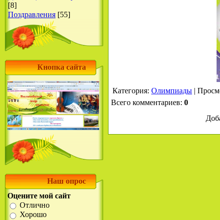
[8]
Поздравления
[55]
Кнопка сайта
Категория
:
Олимпиады
|
Просм
Всего комментариев
:
0
Доб
Наш опрос
Оцените мой сайт
Отлично
Хорошо