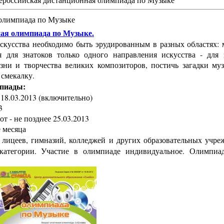
ероссийская дистанционная олимпиада по Музыке
 олимпиада по Музыке
ная олимпиада по Музыке.
искусства необходимо быть эрудированным в разных областях: 
 для знатоков только одного направления искусства - для 
зни и творчества великих композиторов, постичь загадки му
 смекалку.
пиады:
 18.03.2013 (включительно)
3
т - не позднее 25.03.2013
е месяца
лицеев, гимназий, колледжей и других образовательных учре
 категории. Участие в олимпиаде индивидуальное. Олимпиа