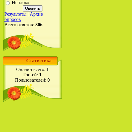
Неплохо
Результаты
|
Архив
опросов
Всего ответов:
306
Статистика
Онлайн всего:
1
Гостей:
1
Пользователей:
0