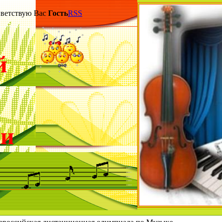
етствую Вас
Гость
RSS
й
ки