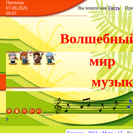
Пятница
07.08.2026
Вы вошли как
Гость
Прив
09:07
Волшебны
мир
музы
»