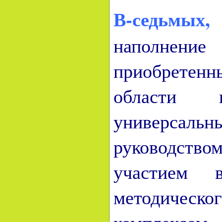
В-седьмых,
наполнение
приобретенн
области п
универсаль
руководство
участием в
методическо