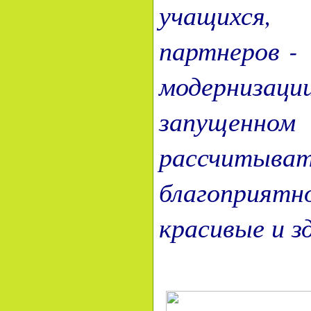
учащихся,
партнеров -
модернизаци
запущен
рассчитыват
благоприя
красивые и з