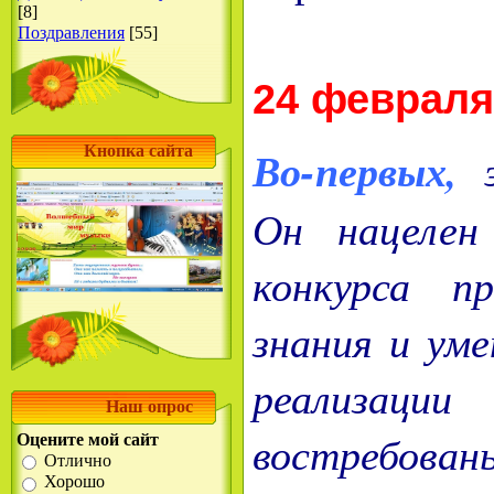
[8]
Поздравления
[55]
24 февраля 
Кнопка сайта
Во-первых,
э
Он нацелен
конкурса п
знания и уме
реализации
Наш опрос
востребова
Оцените мой сайт
Отлично
Хорошо