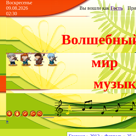
Воскресенье
09.08.2026
Вы вошли как
Гость
Прив
02:30
Волшебны
мир
музы
»