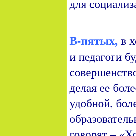
для социали
В-пятых,
в х
и педагоги б
совершенство
делая ее бол
удобной, бол
образователь
говорят – «Х