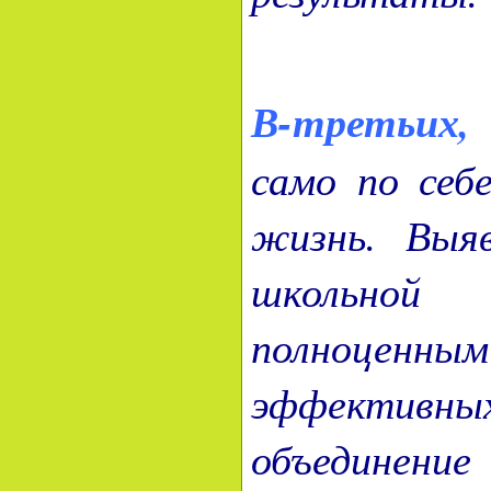
В-третьих,
само по себ
жизнь. Выяв
школьной
полноценны
эффективных
объединени