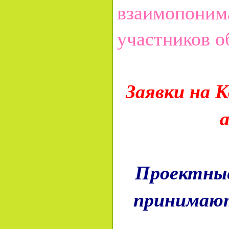
взаимопонима
участников о
Заявки на 
а
Проектные
принимаю