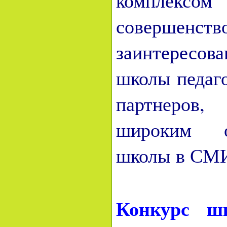
комплексом
совершенств
заинтересов
школы педаго
партнеров,
широким о
школы в СМ
Конкурс ш