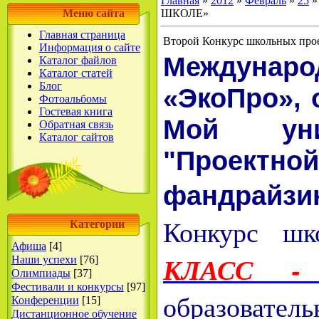
Главная
»
2012
»
Февраль
»
25
»
Меню сайта
ШКОЛЕ»
Главная страница
Второй Конкурс школьных п
Информация о сайте
Междунаро
Каталог файлов
Каталог статей
Блог
«ЭкоПро», 
Фотоальбомы
Гостевая книга
Мой унив
Обратная связь
Каталог сайтов
"Проект
фандрайзи
Конкурс шк
Категории
Афиша
[4]
КЛАСС -
Наши успехи
[76]
Олимпиады
[37]
Фестивали и конкурсы
[97]
образователь
Конференции
[15]
Дистанционное обучение