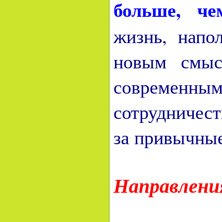
больше, че
жизнь, напо
новым смыс
современ
сотрудничес
за привычные
Направлени